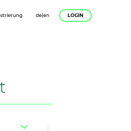
strierung
de|en
LOGIN
t