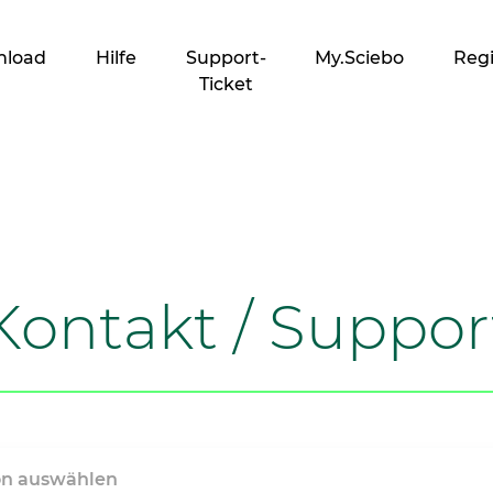
nload
Hilfe
Support-
My.Sciebo
Regi
Ticket
Kontakt / Suppor
on auswählen